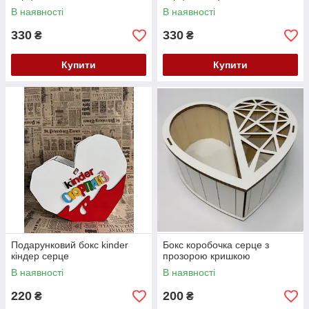
В наявності
В наявності
330
330
₴
₴
Купити
Купити
Подарунковий бокс kinder
Бокс коробочка серце з
кіндер серце
прозорою кришкою
В наявності
В наявності
220
200
₴
₴