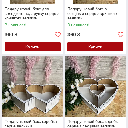
Подарунковий бокс для
Подарунковий бокс з
солодкого подарунку серце з
секціями серце з кришкою
кришкою великий
великий
В наявності
В наявності
360
360
₴
₴
Купити
Купити
Подарунковий бокс коробка
Подарунковий бокс коробка
серце великий
серце з секціями великий