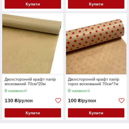
Купити
Купити
Двохсторонній крафт папір
Двохсторонній крафт папір
воскований 70см*20м
горох воскований 70см*7м
В наявності
В наявності
130
100
₴/рулон
₴/рулон
Купити
Купити