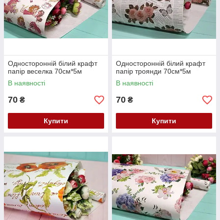
Односторонній білий крафт
Односторонній білий крафт
папір веселка 70см*5м
папір троянди 70см*5м
В наявності
В наявності
70
70
₴
₴
Купити
Купити