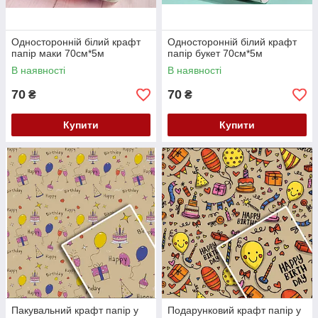
Односторонній білий крафт
Односторонній білий крафт
папір маки 70см*5м
папір букет 70см*5м
В наявності
В наявності
70
70
₴
₴
Купити
Купити
Пакувальний крафт папір у
Подарунковий крафт папір у