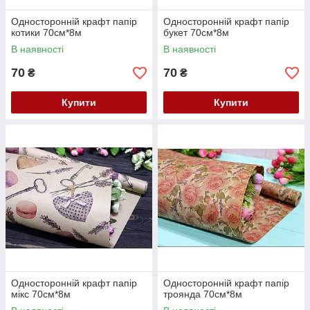
Односторонній крафт папір
Односторонній крафт папір
котики 70см*8м
букет 70см*8м
В наявності
В наявності
70
70
₴
₴
Купити
Купити
Односторонній крафт папір
Односторонній крафт папір
мікс 70см*8м
троянда 70см*8м