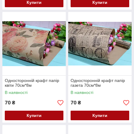
Купити
Купити
Односторонній крафт папір
Односторонній крафт папір
квіти 70см*8м
газета 70см*8м
В наявності
В наявності
70
70
₴
₴
Купити
Купити