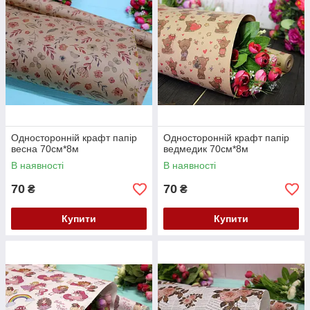
Односторонній крафт папір
Односторонній крафт папір
весна 70см*8м
ведмедик 70см*8м
В наявності
В наявності
70
70
₴
₴
Купити
Купити