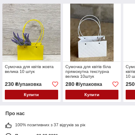
Сумочка для квітів жовта
Сумочка для квітів біла
Сумо
велика 10 штук
прямокутна текстурна
квіт
велика 10штук
10 ш
230
280
250
₴/упаковка
₴/упаковка
Купити
Купити
Про нас
100% позитивних з 37 відгуків за рік