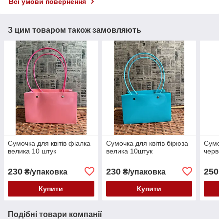
Всі умови повернення
З цим товаром також замовляють
Сумочка для квітів фіалка
Сумочка для квітів бірюза
Сумо
велика 10 штук
велика 10штук
черв
230
230
250
₴/упаковка
₴/упаковка
Купити
Купити
Подібні товари компанії