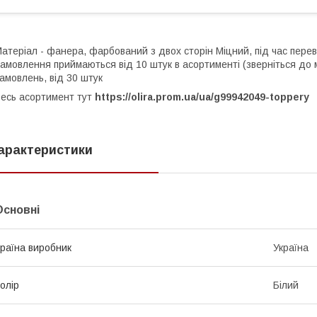
атеріал - фанера, фарбований з двох сторін Міцний, під час пере
амовлення приймаються від 10 штук в асортименті (зверніться до
амовлень, від 30 штук
есь асортимент тут
https://olira.prom.ua/ua/g99942049-toppery
арактеристики
Основні
раїна виробник
Україна
олір
Білий