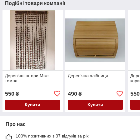
Подібні товари компанії
Дерев’яні штори Мікс
Дерев’яна хлібниця
Дере
темна
кори
550
490
550
₴
₴
Купити
Купити
Про нас
100% позитивних з 37 відгуків за рік