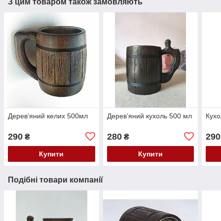
З цим товаром також замовляють
Дерев’яний келих 500мл
Дерев’яний кухоль 500 мл
Кухо
290
280
290
₴
₴
Купити
Купити
Подібні товари компанії