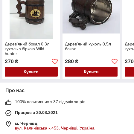
Дерев’яний бокал 0,3л
Дерев’яний кухоль 0,5л
Дере
кухоль з біркою Wild
бокал
кухо
hunter
270
280
270
₴
₴
Купити
Купити
Про нас
100% позитивних з 37 відгуків за рік
Працює з 20.08.2021
м. Чернівці
вул. Калинівська к.453, Чернівці, Україна