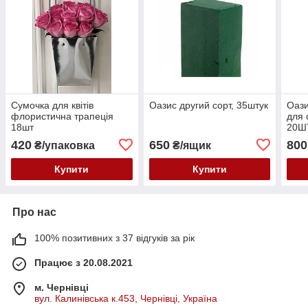
Сумочка для квітів
Оазис другий сорт, 35штук
Оази
флористична трапеція
для 
18шт
20Ш
420
650
800
₴/упаковка
₴/ящик
Купити
Купити
Про нас
100% позитивних з 37 відгуків за рік
Працює з 20.08.2021
м. Чернівці
вул. Калинівська к.453, Чернівці, Україна