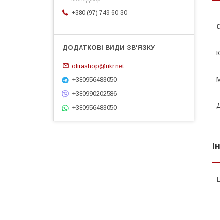
+380 (97) 749-60-30
К
olirashop@ukr.net
М
+380956483050
+380990202586
+380956483050
І
Ц