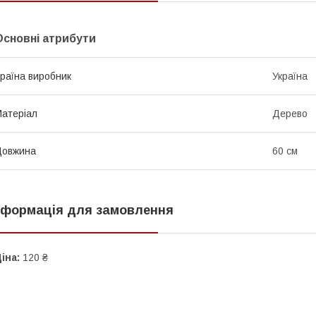
Основні атрибути
раїна виробник
Україна
атеріал
Дерево
Довжина
60 см
нформація для замовлення
іна:
120 ₴