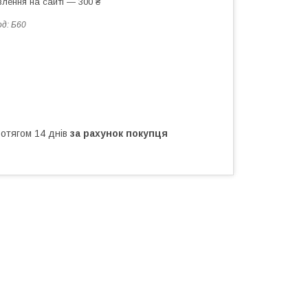
лення на сайті — 300 ₴
од:
Б60
ротягом 14 днів
за рахунок покупця