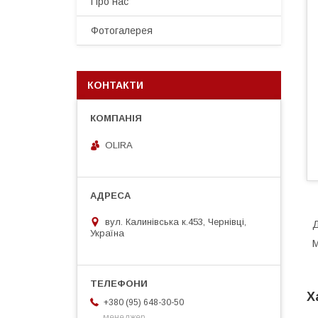
Про нас
Фотогалерея
КОНТАКТИ
OLIRA
вул. Калинівська к.453, Чернівці,
Д
Україна
М
Х
+380 (95) 648-30-50
менеджер