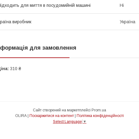
ідходить для миття в посудомийній машині
Ні
раїна виробник
Україна
нформація для замовлення
іна:
310 ₴
Сайт створений на маркетплейсі
Prom.ua
OLIRA |
Поскаржитися на контент
|
Політика конфіденційності
Select Language
▼