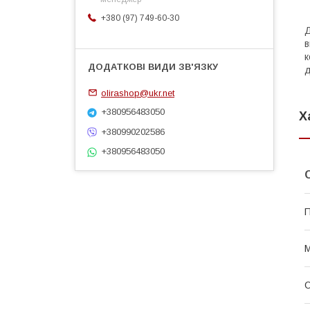
+380 (97) 749-60-30
Д
в
к
д
olirashop@ukr.net
+380956483050
Х
+380990202586
+380956483050
П
М
О