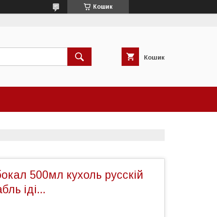
Кошик
Кошик
окал 500мл кухоль русскій
ль іді...