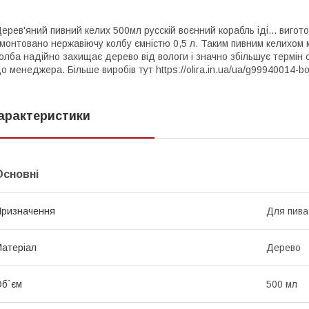
ерев'яний пивний келих 500мл русскій воєнний корабль іді... вигот
монтовано нержавіючу колбу ємністю 0,5 л. Таким пивним келихом 
олба надійно захищає дерево від вологи і значно збільшує термін
о менеджера. Більше виробів тут https://olira.in.ua/ua/g99940014-bo
арактеристики
Основні
ризначення
Для пива
атеріал
Дерево
б`єм
500 мл