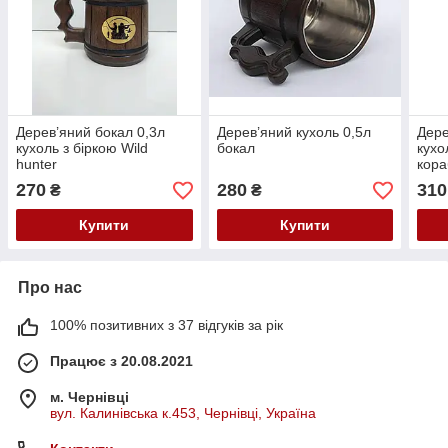
Дерев’яний бокал 0,3л
Дерев’яний кухоль 0,5л
Дере
кухоль з біркою Wild
бокал
кухо
hunter
кораб
270
280
310
₴
₴
Купити
Купити
Про нас
100% позитивних з 37 відгуків за рік
Працює з 20.08.2021
м. Чернівці
вул. Калинівська к.453, Чернівці, Україна