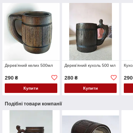
Дерев’яний келих 500мл
Дерев’яний кухоль 500 мл
Кухо
290
280
290
₴
₴
Купити
Купити
Подібні товари компанії