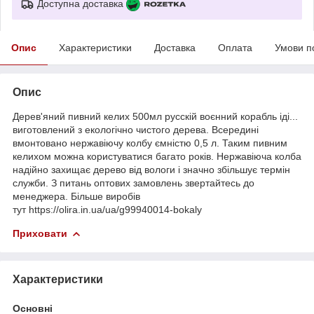
Доступна доставка
Опис
Характеристики
Доставка
Оплата
Умови п
Опис
Дерев'яний пивний келих 500мл русскій воєнний корабль іді...
виготовлений з екологічно чистого дерева. Всередині
вмонтовано нержавіючу колбу ємністю 0,5 л. Таким пивним
келихом можна користуватися багато років. Нержавіюча колба
надійно захищає дерево від вологи і значно збільшує термін
служби. З питань оптових замовлень звертайтесь до
менеджера. Більше виробів
тут https://olira.in.ua/ua/g99940014-bokaly
Приховати
Характеристики
Основні