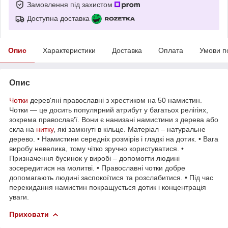
Замовлення під захистом
Доступна доставка
Опис
Характеристики
Доставка
Оплата
Умови п
Опис
Чотки
дерев'яні православні з хрестиком на 50 намистин.
Чотки — це досить популярний атрибут у багатьох релігіях,
зокрема православ'ї. Вони є нанизані намистини з дерева або
скла на
нитку
, які замкнуті в кільце. Матеріал – натуральне
дерево. • Намистини середніх розмірів і гладкі на дотик. • Вага
виробу невелика, тому чітко зручно користуватися. •
Призначення бусинок у виробі – допомогти людині
зосередитися на молитві. • Православні чотки добре
допомагають людині заспокоїтися та розслабитися. • Під час
перекидання намистин покращується дотик і концентрація
уваги.
Приховати