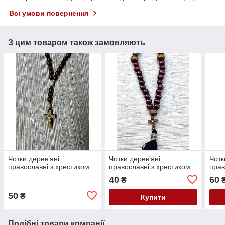
Всі умови повернення
З цим товаром також замовляють
Чотки дерев’яні
Чотки дерев’яні
Чотк
православні з хрестиком
православні з хрестиком
прав
40
60
₴
50
₴
Купити
Подібні товари компанії