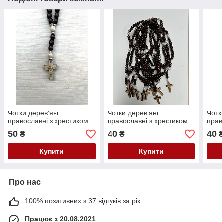
Чотки дерев’яні
Чотки дерев’яні
Чотк
православні з хрестиком
православні з хрестиком
прав
50
40
40
₴
₴
Купити
Купити
Про нас
100% позитивних з 37 відгуків за рік
Працює з 20.08.2021