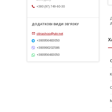
+380 (97) 749-60-30
Д
д
olirashop@ukr.net
Х
+380956483050
+380990202586
+380956483050
К
О
М