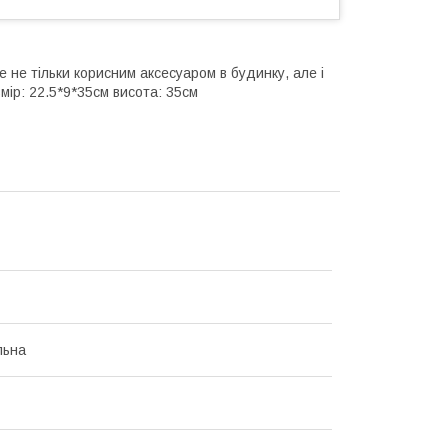
 не тільки корисним аксесуаром в будинку, але і
мір: 22.5*9*35см висота: 35см
льна