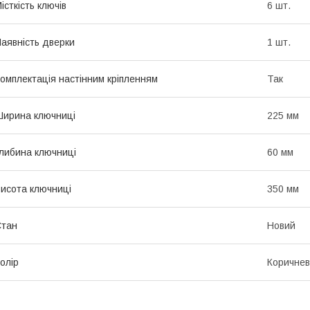
істкість ключів
6 шт.
аявність дверки
1 шт.
омплектація настінним кріпленням
Так
ирина ключниці
225 мм
либина ключниці
60 мм
исота ключниці
350 мм
Стан
Новий
олір
Коричне