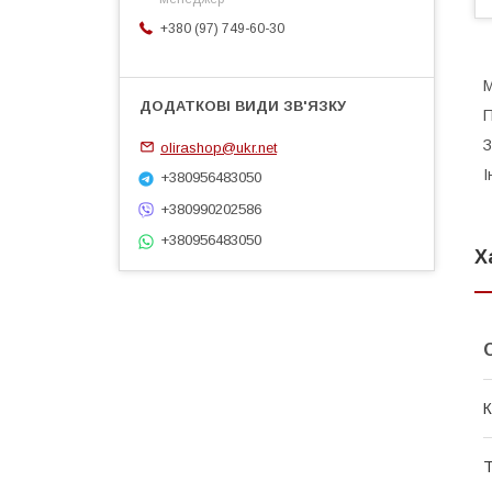
+380 (97) 749-60-30
М
П
З
olirashop@ukr.net
І
+380956483050
+380990202586
+380956483050
Х
К
Т