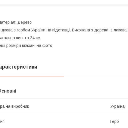
атеріал: Дерево
ідкова з гербом України на підставці. Виконана з дерева, з лаков
агальна висота 24 см.
нші розміри вказані на фото
арактеристики
Основні
раїна виробник
Україна
ип
Герб