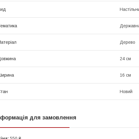
Вид
Настільн
ематика
Державн
атеріал
Дерево
Довжина
24 см
Ширина
16 см
Стан
Новий
нформація для замовлення
іна:
550 ₴