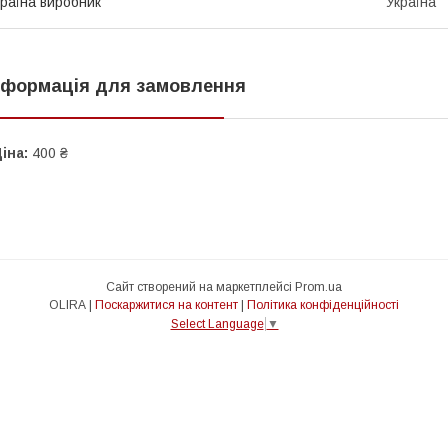
раїна виробник
Україна
нформація для замовлення
іна:
400 ₴
Сайт створений на маркетплейсі
Prom.ua
OLIRA |
Поскаржитися на контент
|
Політика конфіденційності
Select Language
▼