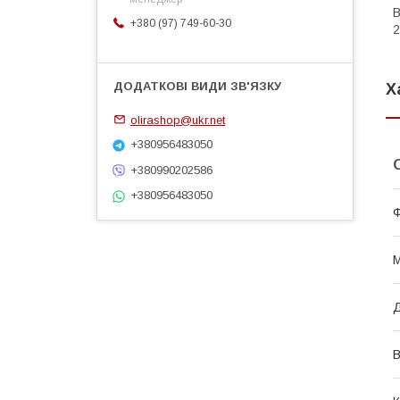
В
+380 (97) 749-60-30
2
Х
olirashop@ukr.net
+380956483050
+380990202586
+380956483050
М
Д
В