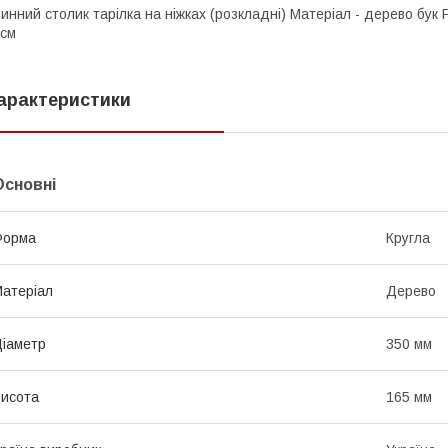
инний столик тарілка на ніжках (розкладні) Матеріал - дерево бук
см
арактеристики
Основні
Форма
Кругла
атеріал
Дерево
іаметр
350 мм
исота
165 мм