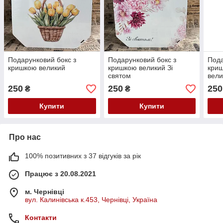
Подарунковий бокс з
Подарунковий бокс з
Пода
кришкою великий
кришкою великий Зі
криш
святом
вели
250
250
250
₴
₴
Купити
Купити
Про нас
100% позитивних з 37 відгуків за рік
Працює з 20.08.2021
м. Чернівці
вул. Калинівська к.453, Чернівці, Україна
Контакти