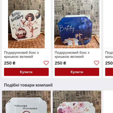
Подарунковий бокс з
Подарунковий бокс з
Пода
кришкою великий
кришкою великий
криш
250
250
250
₴
₴
Купити
Купити
Подібні товари компанії