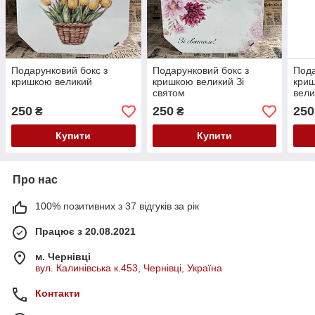
Подарунковий бокс з
Подарунковий бокс з
Пода
кришкою великий
кришкою великий Зі
криш
святом
вели
250
250
250
₴
₴
Купити
Купити
Про нас
100% позитивних з 37 відгуків за рік
Працює з 20.08.2021
м. Чернівці
вул. Калинівська к.453, Чернівці, Україна
Контакти