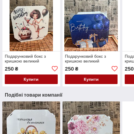
Подарунковий бокс з
Подарунковий бокс з
Пода
кришкою великий
кришкою великий
криш
250
250
250
₴
₴
Купити
Купити
Подібні товари компанії