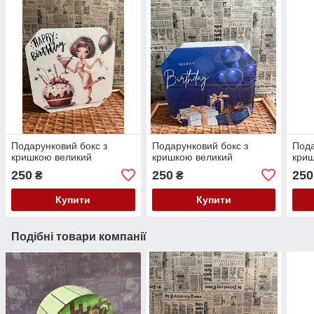
Подарунковий бокс з
Подарунковий бокс з
Пода
кришкою великий
кришкою великий
криш
250
250
250
₴
₴
Купити
Купити
Подібні товари компанії