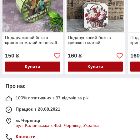
Подарунковий бокс з
Подарунковий бокс з
Пода
кришкою малий minecraft
кришкою малий
кри
150
160
160
₴
₴
Купити
Купити
Про нас
100% позитивних з 37 відгуків за рік
Працює з 20.08.2021
м. Чернівці
вул. Калинівська к.453, Чернівці, Україна
Контакти