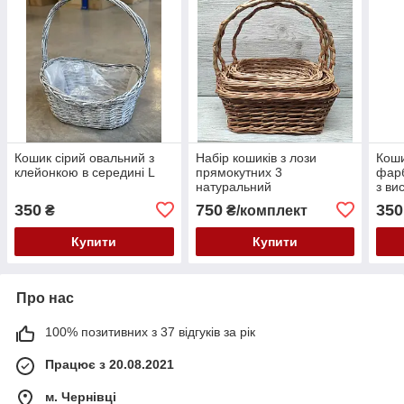
Кошик сірий овальний з
Набір кошиків з лози
Коши
клейонкою в середині L
прямокутних 3
фарб
натуральний
з ви
350
750
350
₴
₴/комплект
Купити
Купити
Про нас
100% позитивних з 37 відгуків за рік
Працює з 20.08.2021
м. Чернівці