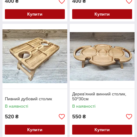
400
400
₴
₴
Купити
Купити
Дерев’яний винний столик,
Пивний дубовий столик
50*30см
В наявності
В наявності
520
550
₴
₴
Купити
Купити