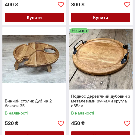
400
300
₴
₴
Купити
Купити
Новинка
Поднос дерев'яний дубовий з
Винний столик Дуб на 2
металевими ручками кругла
бокали 35
d35см
В наявності
В наявності
520
450
₴
₴