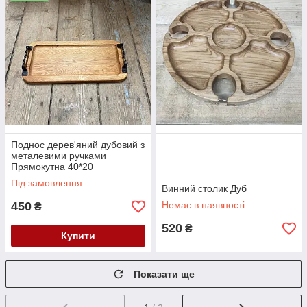
Поднос дерев'яний дубовий з
металевими ручками
Прямокутна 40*20
Під замовлення
Винний столик Дуб
450
Немає в наявності
₴
520
₴
Купити
Показати ще