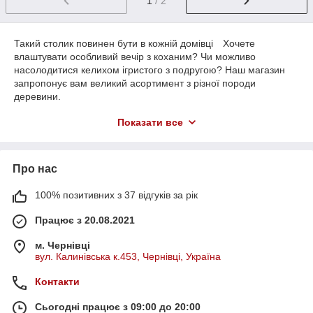
1
/ 2
Такий столик повинен бути в кожній домівці ⠀Хочете
влаштувати особливий вечір з коханим? Чи можливо
насолодитися келихом ігристого з подругою? Наш магазин
запропонує вам великий асортимент з різної породи
деревини.
Дерев'яні підноси - це незамінний атрибут будь-якого
Показати все
інтер'єру. Вони можуть використовуватися для сервірування
столу, подачі страв, зберігання речей та навіть в якості
декоративного елемента.
Про нас
У чому переваги покупки дерев'яних підносів в Olira?
Вибір моделей. В інтернет-магазині Olira представлені
100% позитивних з 37 відгуків за рік
дерев'яні підноси на будь-який смак. Ви можете обрати
модель, яка найераще підійде для ваших потреб, будь то
Працює з 20.08.2021
піднос для сервірування столу, піднос для подачі страв або
піднос для зберігання речей.
м. Чернівці
вул. Калинівська к.453, Чернівці, Україна
Дерев'яний піднос (купити в Україні) для сервірування столу,
кілька порад, які допоможуть вам купити дерев'яні підноси:
Контакти
Враховуйте розмір та форму столу. Піднос повинен бути
достатньо великим, щоб вмістити всі страви та напої, які ви
Сьогодні працює з 09:00 до 20:00