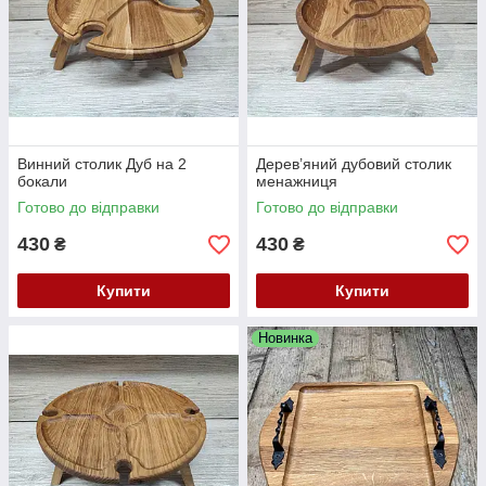
Винний столик Дуб на 2
Дерев’яний дубовий столик
бокали
менажниця
Готово до відправки
Готово до відправки
430
430
₴
₴
Купити
Купити
Новинка