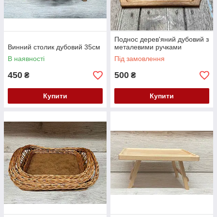
Поднос дерев'яний дубовий з
Винний столик дубовий 35см
металевими ручками
В наявності
Під замовлення
450
500
₴
₴
Купити
Купити