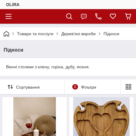
OLIRA
Товари та послуги
Дерев’яні вироби
Підноси
Підноси
Винні столики з клену, горіха, дубу, ясеня.
Сортування
0
Фільтри